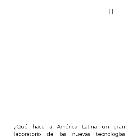
Open Finance, el
silencioso boom de
fintech que pronto
dominará LATAM
¿Qué hace a América Latina un gran
laboratorio de las nuevas tecnologías