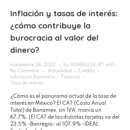
Inflación y tasas de interés:
¿cómo contribuye la
burocracia al valor del
dinero?
noviembre 24, 2022
by
ADMBULLKJRT
with
No Comment
Actualidad
Crédito
educación financiera
Finanzas
Tasa de interés
¿Cómo es el panorama actual de la tasa de
interés en México? El CAT (Costo Anual
Total) de Banamex, sin IVA, marca un
67.7%. (El CAT de las distintas tarjetas va del
23.5% -Banregio- al 107.9% -IDEAL