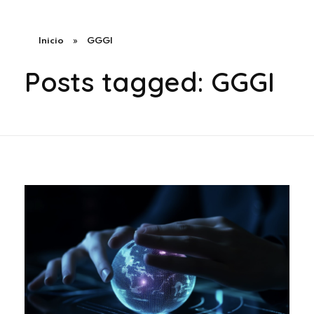
Inicio
»
GGGI
Posts tagged: GGGI