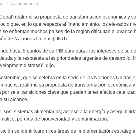
ía
Latinoamérica
Cepal) reafirmó su propuesta de transformación económica y so
ció que, en lo que respecta al financiamiento, los elevados ni
ue se enfrentan muchos países de la región dificultan el avance 
ción de Naciones Unidas (ONU).
ando hasta 5 puntos de su PIB para pagar los intereses de su d
a deuda y la respuesta a las prioridades urgentes de desarrollo
velopment distress)”, dijo.
o Sostenible, que se celebra en la sede de las Naciones Unidas 
Xirinachs, reafirmó su propuesta de transformación económica y
por seis transiciones clave que pueden tener efectos catalizad
a su alcance.
, son: sistemas alimentarios; acceso a la energía y asequibilid
limático, pérdida de biodiversidad y contaminación.
ción se identificaron tres áreas de implementación: estrategias,