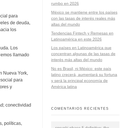
rumbo en 2026
México se mantiene entre los países
cial para
con las tasas de interés reales más
veles de deuda,
altas del mundo
hacia los
Tendencias Fintech y Remesas en
Latinoamérica en este 2026
euda. Los
Los países en Latinoamérica que
concentran algunas de las tasas de
. Hemos llamado
interés más altas del mundo
No es Brasil, ni México: este país
en Nueva York,
latino crecerá, aumentará su fortuna
 social para
y será la principal economía de
ores y
América latina
ad; conectividad
COMENTARIOS RECIENTES
 políticas,
sprunki phase 5 definitive: the