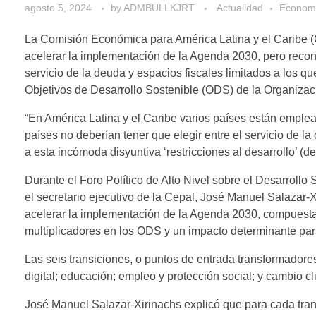
agosto 5, 2024
by
ADMBULLKJRT
Actualidad
Econom
La Comisión Económica para América Latina y el Caribe (
acelerar la implementación de la Agenda 2030, pero recono
servicio de la deuda y espacios fiscales limitados a los q
Objetivos de Desarrollo Sostenible (ODS) de la Organiza
“En América Latina y el Caribe varios países están emple
países no deberían tener que elegir entre el servicio de l
a esta incómoda disyuntiva ‘restricciones al desarrollo’ (de
Durante el Foro Político de Alto Nivel sobre el Desarroll
el secretario ejecutivo de la Cepal, José Manuel Salazar-
acelerar la implementación de la Agenda 2030, compuesta 
multiplicadores en los ODS y un impacto determinante par
Las seis transiciones, o puntos de entrada transformadores
digital; educación; empleo y protección social; y cambio c
José Manuel Salazar-Xirinachs explicó que para cada transi